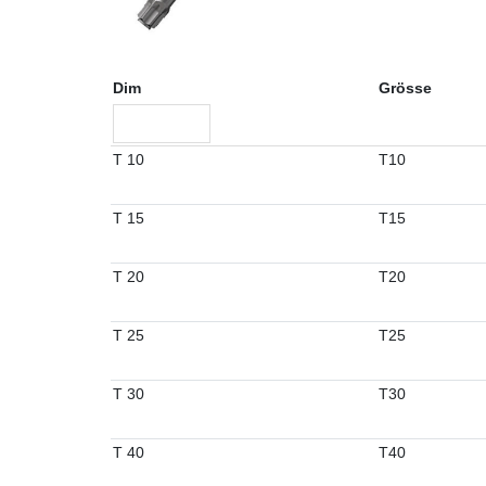
Dim
Grösse
T 10
T10
T 15
T15
T 20
T20
T 25
T25
T 30
T30
T 40
T40