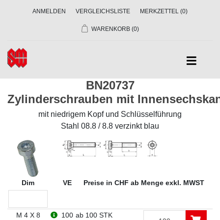
ANMELDEN
VERGLEICHSLISTE
MERKZETTEL
(0)
WARENKORB
(0)
BN20737
Zylinderschrauben mit Innensechska
mit niedrigem Kopf und Schlüsselführung
Stahl 08.8 / 8.8 verzinkt blau
Dim
VE
Preise in CHF ab Menge exkl. MWST
M 4 X 8
100
ab 100 STK