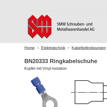
Home
Elektrotechnik
Kabelbefestigungen
BN20333 Ringkabelschuhe
Kupfer mit Vinyl-Isolation