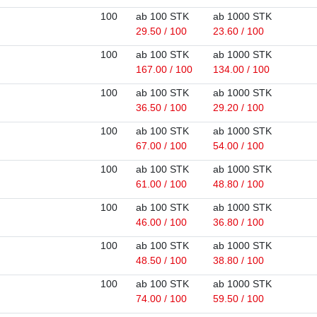
100
ab 100 STK
ab 1000 STK
29.50 / 100
23.60 / 100
100
ab 100 STK
ab 1000 STK
167.00 / 100
134.00 / 100
100
ab 100 STK
ab 1000 STK
36.50 / 100
29.20 / 100
100
ab 100 STK
ab 1000 STK
67.00 / 100
54.00 / 100
100
ab 100 STK
ab 1000 STK
61.00 / 100
48.80 / 100
100
ab 100 STK
ab 1000 STK
46.00 / 100
36.80 / 100
100
ab 100 STK
ab 1000 STK
48.50 / 100
38.80 / 100
100
ab 100 STK
ab 1000 STK
74.00 / 100
59.50 / 100