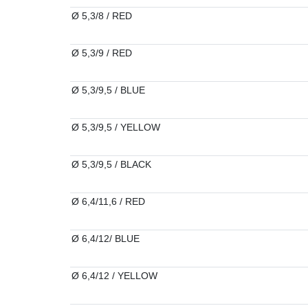
Ø 5,3/8 / RED
Ø 5,3/9 / RED
Ø 5,3/9,5 / BLUE
Ø 5,3/9,5 / YELLOW
Ø 5,3/9,5 / BLACK
Ø 6,4/11,6 / RED
Ø 6,4/12/ BLUE
Ø 6,4/12 / YELLOW