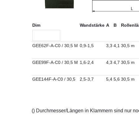
Dim
Wandstärke
A
B
Rollenlä
GEE62F-A-C0 / 30,5 M
0,9-1,5
3,3
4,1
30,5 m
GEE99F-A-C0 / 30,5 M
1,6-2,4
4,3
4,7
30,5 m
GEE144F-A-C0 / 30,5
2,5-3,7
5,4
5,6
30,5 m
() Durchmesser/Längen in Klammern sind nur noch