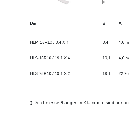
Dim
B
A
HLM-15R10 / 8,4 X 4,
8,4
4,6 m
HLS-15R10 / 19,1 X 4
19,1
4,6 m
HLS-75R10 / 19,1 X 2
19,1
22,9
() Durchmesser/Längen in Klammern sind nur noch