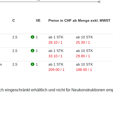
C
VE
Preise in CHF ab Menge exkl. MWST
2,5
1
ab 1 STK
ab 10 STK
28.10 / 1
25.30 / 1
2,5
1
ab 1 STK
ab 10 STK
33.10 / 1
29.80 / 1
 m
2,5
1
ab 1 STK
ab 10 STK
209.00 / 1
188.00 / 1
 eingeschränkt erhältlich und nicht für Neukonstruktionen em