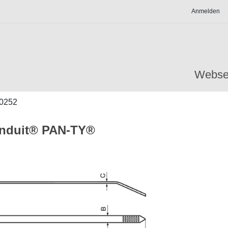
Anmelden
Webse
0252
anduit® PAN-TY®