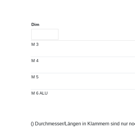
Dim
M 3
M 4
M 5
M 6 ALU
() Durchmesser/Längen in Klammern sind nur noch