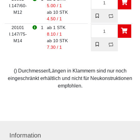
I.147/60-
5.00 / 1
M12
ab 10 STK
4.50 / 1
20101
1
ab 1 STK
I.147/75-
8.10 / 1
M14
ab 10 STK
7.30 / 1
() Durchmesser/Längen in Klammern sind nur noch
eingeschränkt erhältlich und nicht für Neukonstruktionen
empfohlen.
Information