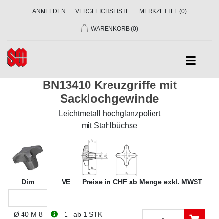
ANMELDEN
VERGLEICHSLISTE
MERKZETTEL
(0)
WARENKORB
(0)
BN13410 Kreuzgriffe mit
Sacklochgewinde
Leichtmetall hochglanzpoliert
mit Stahlbüchse
Dim
VE
Preise in CHF ab Menge exkl. MWST
Ø 40 M 8
1
ab 1 STK