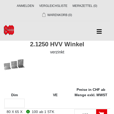
ANMELDEN
VERGLEICHSLISTE
MERKZETTEL
(0)
WARENKORB
(0)
2.1250 HVV Winkel
verzinkt
Preise in CHF ab
Dim
VE
Menge exkl. MWST
80 X 65 X
100
ab 1 STK