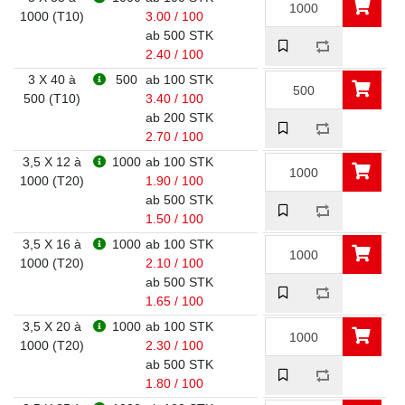
1000 (T10)
3.00 / 100
ab 500 STK
2.40 / 100
3 X 40 à
500
ab 100 STK
500 (T10)
3.40 / 100
ab 200 STK
2.70 / 100
3,5 X 12 à
1000
ab 100 STK
1000 (T20)
1.90 / 100
ab 500 STK
1.50 / 100
3,5 X 16 à
1000
ab 100 STK
1000 (T20)
2.10 / 100
ab 500 STK
1.65 / 100
3,5 X 20 à
1000
ab 100 STK
1000 (T20)
2.30 / 100
ab 500 STK
1.80 / 100