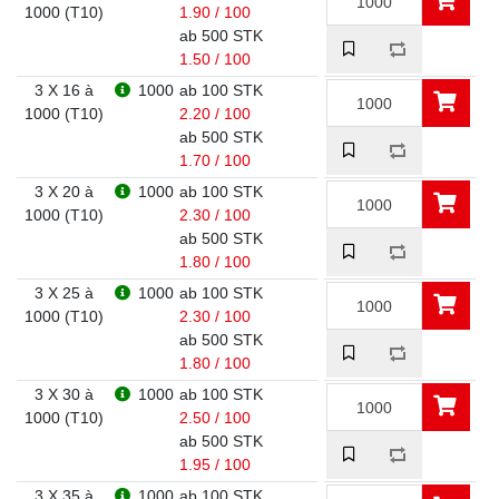
1000 (T10)
1.90 / 100
ab 500 STK
1.50 / 100
3 X 16 à
1000
ab 100 STK
1000 (T10)
2.20 / 100
ab 500 STK
1.70 / 100
3 X 20 à
1000
ab 100 STK
1000 (T10)
2.30 / 100
ab 500 STK
1.80 / 100
3 X 25 à
1000
ab 100 STK
1000 (T10)
2.30 / 100
ab 500 STK
1.80 / 100
3 X 30 à
1000
ab 100 STK
1000 (T10)
2.50 / 100
ab 500 STK
1.95 / 100
3 X 35 à
1000
ab 100 STK