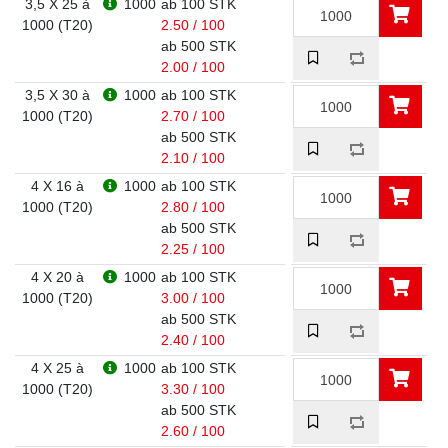
3,5 X 25 à
1000
ab 100 STK
1000 (T20)
2.50 / 100
ab 500 STK
2.00 / 100
3,5 X 30 à
1000
ab 100 STK
1000 (T20)
2.70 / 100
ab 500 STK
2.10 / 100
4 X 16 à
1000
ab 100 STK
1000 (T20)
2.80 / 100
ab 500 STK
2.25 / 100
4 X 20 à
1000
ab 100 STK
1000 (T20)
3.00 / 100
ab 500 STK
2.40 / 100
4 X 25 à
1000
ab 100 STK
1000 (T20)
3.30 / 100
ab 500 STK
2.60 / 100