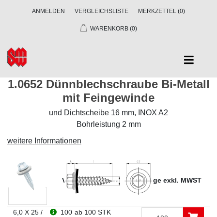
ANMELDEN
VERGLEICHSLISTE
MERKZETTEL
(0)
WARENKORB
(0)
1.0652 Dünnblechschraube Bi-Metall
mit Feingewinde
und Dichtscheibe 16 mm, INOX A2
Bohrleistung 2 mm
weitere Informationen
Dim
VE
Preise in CHF ab Menge exkl. MWST
6,0 X 25 /
100
ab 100 STK