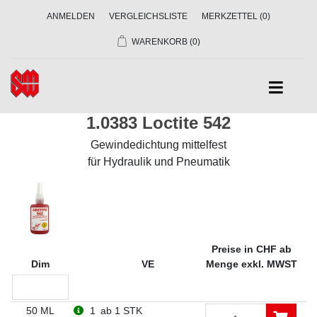
ANMELDEN
VERGLEICHSLISTE
MERKZETTEL
(0)
WARENKORB
(0)
1.0383 Loctite 542
Gewindedichtung mittelfest
für Hydraulik und Pneumatik
Preise in CHF ab
Dim
VE
Menge exkl. MWST
50 ML
1
ab 1 STK