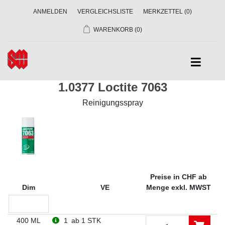
ANMELDEN
VERGLEICHSLISTE
MERKZETTEL
(0)
WARENKORB
(0)
1.0377 Loctite 7063
Reinigungsspray
Preise in CHF ab
Dim
VE
Menge exkl. MWST
400 ML
1
ab 1 STK