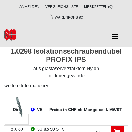
ANMELDEN
VERGLEICHSLISTE
MERKZETTEL
(0)
WARENKORB
(0)
1.0298 Isolationsschraubendübel
PROFIX IPS
aus glasfaserverstärktem Nylon
mit Innengewinde
weitere Informationen
Dim
VE
Preise in CHF ab Menge exkl. MWST
8 X 80
50
ab 50 STK