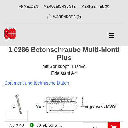
ANMELDEN
VERGLEICHSLISTE
MERKZETTEL
(0)
WARENKORB
(0)
1.0286 Betonschraube Multi-Monti
Plus
mit Senkkopf, T-Drive
Edelstahl A4
Sortiment und technische Daten
Dim
VE
Preise in CHF ab Menge exkl. MWST
7,5 X 40
50
ab 50 STK