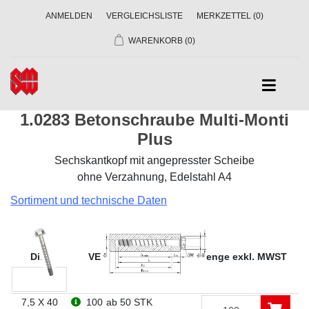
ANMELDEN
VERGLEICHSLISTE
MERKZETTEL
(0)
WARENKORB
(0)
1.0283 Betonschraube Multi-Monti
Plus
Sechskantkopf mit angepresster Scheibe
ohne Verzahnung, Edelstahl A4
Sortiment und technische Daten
Dim
VE
Preise in CHF ab Menge exkl. MWST
7,5 X 40
100
ab 50 STK