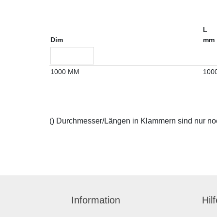
L
Dim
mm
1000 MM
100
() Durchmesser/Längen in Klammern sind nur noch
Information
Hil