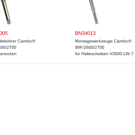
005
BN34013
debohrer Camloc®
Montagewerkzeuge Camloc®
600/2700
99F/2600/2700
tenocken
für Haltescheiben V2600-LW-7