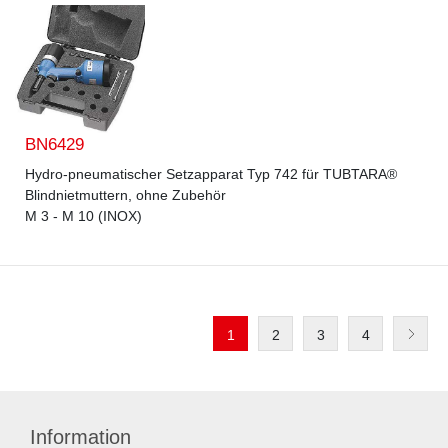
BN6429
Hydro-pneumatischer Setzapparat Typ 742 für TUBTARA®
Blindnietmuttern, ohne Zubehör
M 3 - M 10 (INOX)
1
2
3
4
Information