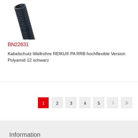
BN22631
Kabelschutz-Wellrohre REIKU® PA RRB hochflexible Version
Polyamid 12 schwarz
1
2
3
4
5
Information