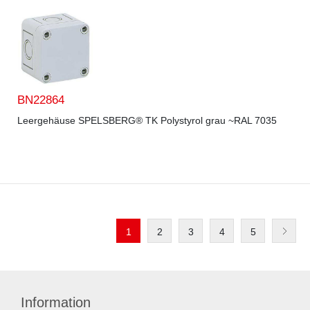
BN22864
Leergehäuse SPELSBERG® TK Polystyrol grau ~RAL 7035
1
2
3
4
5
Information