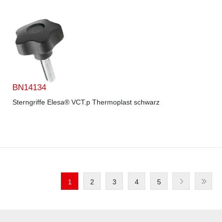
BN14134
Sterngriffe Elesa® VCT.p Thermoplast schwarz
1
2
3
4
5