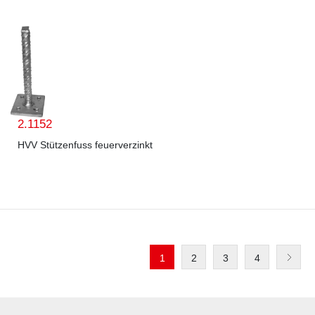
2.1152
HVV Stützenfuss feuerverzinkt
1
2
3
4