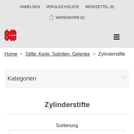
ANMELDEN
VERGLEICHSLISTE
MERKZETTEL
(0)
WARENKORB
(0)
Home
Stifte, Keile, Splinten, Gelenke
Zylinderstifte
Kategorien
Zylinderstifte
Sortierung