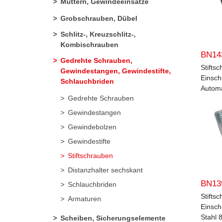
Muttern, Gewindeeinsätze
Grobschrauben, Dübel
Schlitz-, Kreuzschlitz-,
Kombischrauben
BN14
Gedrehte Schrauben,
Stifts
Gewindestangen, Gewindestifte,
Einsch
Schlauchbriden
Automa
Gedrehte Schrauben
Gewindestangen
Gewindebolzen
Gewindestifte
Stiftschrauben
Distanzhalter sechskant
BN13
Schlauchbriden
Stifts
Armaturen
Einsch
Stahl 8
Scheiben, Sicherungselemente