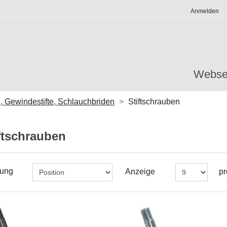
Anmelden
Webse
 Gewindestifte, Schlauchbriden
Stiftschrauben
ftschrauben
rung
Anzeige
pr